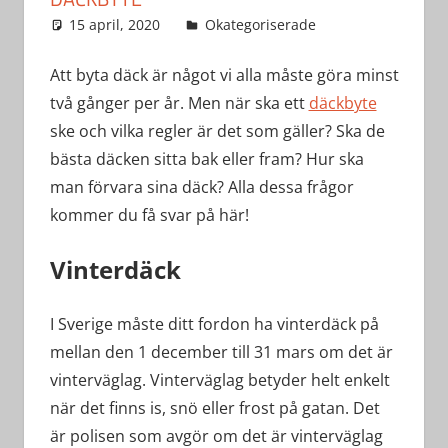
15 april, 2020
Joan
Okategoriserade
Lämna en
kommentar
Att byta däck är något vi alla måste göra minst
två gånger per år. Men när ska ett
däckbyte
ske och vilka regler är det som gäller? Ska de
bästa däcken sitta bak eller fram? Hur ska
man förvara sina däck? Alla dessa frågor
kommer du få svar på här!
Vinterdäck
I Sverige måste ditt fordon ha vinterdäck på
mellan den 1 december till 31 mars om det är
vinterväglag. Vinterväglag betyder helt enkelt
när det finns is, snö eller frost på gatan. Det
är polisen som avgör om det är vinterväglag