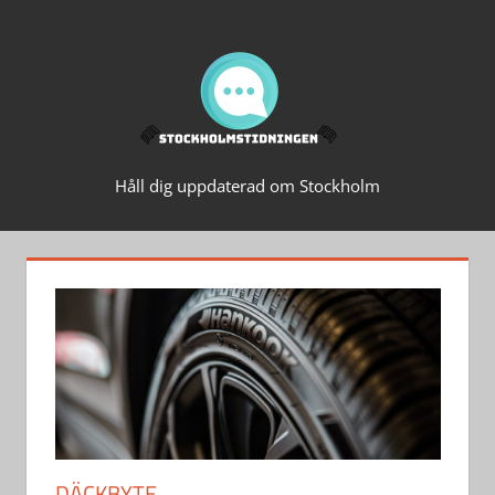
Hoppa
STOCKH
till
innehåll
Håll dig uppdaterad om Stockholm
DÄCKBYTE