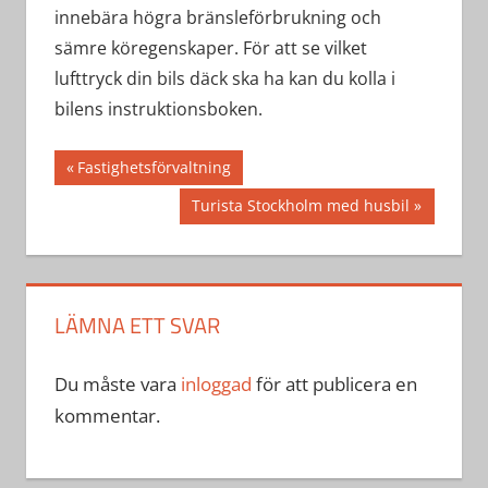
innebära högra bränsleförbrukning och
sämre köregenskaper. För att se vilket
lufttryck din bils däck ska ha kan du kolla i
bilens instruktionsboken.
Inläggsnavigering
Föregående
Fastighetsförvaltning
inlägg:
Nästa
Turista Stockholm med husbil
inlägg:
LÄMNA ETT SVAR
Du måste vara
inloggad
för att publicera en
kommentar.